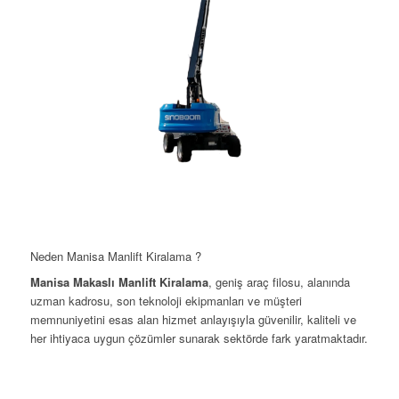
Profesyonel ekibimizle, projelerinizi en verimli şekilde tamamlamanız için destek sağlıyoruz.
Tüm araçlarımız düzenli bakımlardan geçerek güvenli ve sorunsuz bir kullanım sağlıyor.
Her ihtiyaca uygun, bakımlı ve modern manlift ve forklift seçenekleriyle hizmet veriyoruz.
Manisa ve çevresindeki projeleriniz için hızlı teslimat ve teknik destek sunuyoruz.
Müşterilerimizin ihtiyaçlarına özel çözümler üreterek her zaman memnuniyeti ön planda tutuyoruz.
Kısa ve uzun dönem kiralama fırsatlarımızla, her bütçeye uygun çözümler sunuyoruz.
Neden Manisa Manlift Kiralama ?
Manisa Makaslı Manlift Kiralama
, geniş araç filosu, alanında
uzman kadrosu, son teknoloji ekipmanları ve müşteri
memnuniyetini esas alan hizmet anlayışıyla güvenilir, kaliteli ve
her ihtiyaca uygun çözümler sunarak sektörde fark yaratmaktadır.