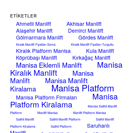
ETIKETLER
Ahmetli Manlift
Akhisar Manlift
Alaşehir Manlift
Demirci Manlift
Gölmarmara Manlift
Gördes Manlift
Kiralık Manlift Fiyatları Soma
Kiralık Manlift Fiyatları Turgutlu
Kiralık Platform Manisa
Kula Manlift
Köprübaşı Manlift
Kırkağaç Manlift
Manisa
Manisa Eklemli Manlift
Kiralık Manlift
Manisa
Manlift
Manisa Manlift
Manisa Platform
Kiralama
Manisa
Manisa Platform Firmaları
Platform Kiralama
Manisa Salihli Manlift
Platform
Manlift Manisa
Manlift Platform Manisa
Salihli Manlift
Salihli Manlift Platform
Salihli Manlift
Saruhanlı
Platform Kiralama
Salihli Platform
Manlift